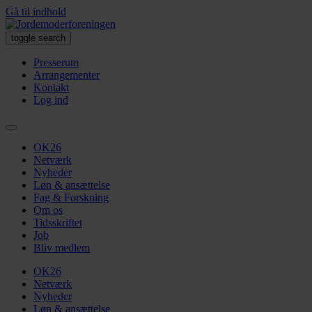
Gå til indhold
toggle search
Presserum
Arrangementer
Kontakt
Log ind
OK26
Netværk
Nyheder
Løn & ansættelse
Fag & Forskning
Om os
Tidsskriftet
Job
Bliv medlem
OK26
Netværk
Nyheder
Løn & ansættelse