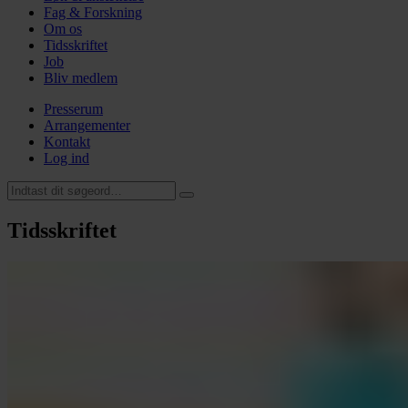
Fag & Forskning
Om os
Tidsskriftet
Job
Bliv medlem
Presserum
Arrangementer
Kontakt
Log ind
Tidsskriftet