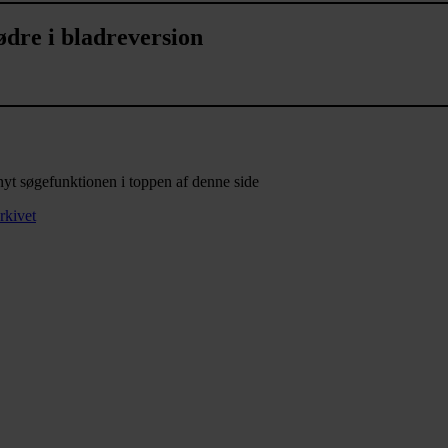
ødre i bladreversion
nyt søgefunktionen i toppen af denne side
arkivet