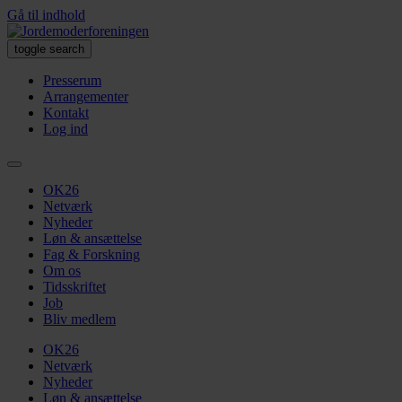
Gå til indhold
toggle search
Presserum
Arrangementer
Kontakt
Log ind
OK26
Netværk
Nyheder
Løn & ansættelse
Fag & Forskning
Om os
Tidsskriftet
Job
Bliv medlem
OK26
Netværk
Nyheder
Løn & ansættelse