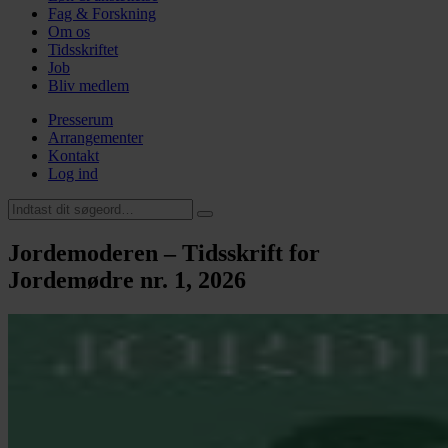
Fag & Forskning
Om os
Tidsskriftet
Job
Bliv medlem
Presserum
Arrangementer
Kontakt
Log ind
Jordemoderen – Tidsskrift for
Jordemødre nr. 1, 2026