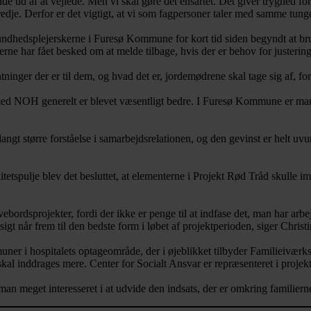
e ud af at vejlede. Men vi skal gøre det ensartet. Det giver tryghed f
tredje. Derfor er det vigtigt, at vi som fagpersoner taler med samme tung
r sundhedsplejerskerne i Furesø Kommune for kort tid siden begyndt at br
rne har fået besked om at melde tilbage, hvis der er behov for justerin
entninger der er til dem, og hvad det er, jordemødrene skal tage sig af, fo
ed NOH generelt er blevet væsentligt bedre. I Furesø Kommune er man n
t større forståelse i samarbejdsrelationen, og den gevinst er helt uvur
etspulje blev det besluttet, at elementerne i Projekt Rød Tråd skulle 
ebordsprojekter, fordi der ikke er penge til at indfase det, man har arbej
sigt når frem til den bedste form i løbet af projektperioden, siger Chri
mmuner i hospitalets optageområde, der i øjeblikket tilbyder Familieivæ
 skal inddrages mere. Center for Socialt Ansvar er repræsenteret i proje
man meget interesseret i at udvide den indsats, der er omkring familiern