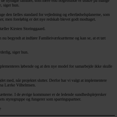
or de nybagte familier, som mere end nogensinde er usikre på mange
e, siger hun.
uge den fælles standard for vejledning og efterfødselsplanerne, som
ger, men foreløbig er det nye redskab blevet godt modtaget.
rtæller Kirsten Storinggaard.
u begyndt at indføre Familieiværksætterne og kan se, at et tæt
derlig, siger hun.
implementeres løbende og at den nye model for samarbejde ikke skulle
det med, når projektet slutter. Derfor har vi valgt at implementere
stina Lærke Vilhelmsen.
rksætterne. I de øvrige kommuner er de ledende sundhedsplejersker
ktets styregruppe og fungerer som sparringspartner.
e