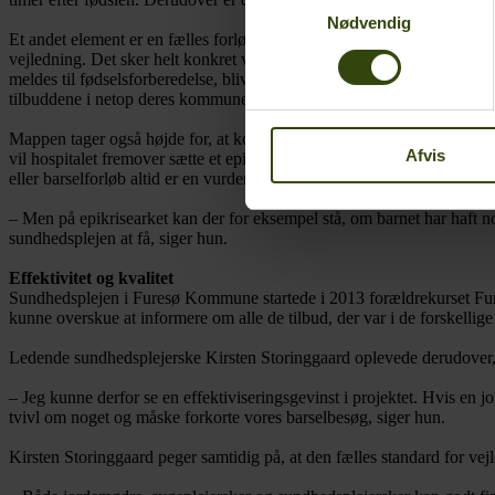
Nødvendig
Et andet element er en fælles forløbsmappe med titlen ‘Familieliv – gr
vejledning. Det sker helt konkret ved, at de forskellige fagpersoner
meldes til fødselsforberedelse, bliver der fx lagt et ark ind. Også sund
tilbuddene i netop deres kommune. Herunder om den fx tilbyder Fami
Mappen tager også højde for, at kommunikationen mellem hospital og s
Afvis
vil hospitalet fremover sætte et epikriseark ind i mappen, som kvinde
eller barselforløb altid er en vurdering af, om der skal ske en individu
– Men på epikrisearket kan der for eksempel stå, om barnet har haft n
sundhedsplejen at få, siger hun.
Effektivitet og kvalitet
Sundhedsplejen i Furesø Kommune startede i 2013 forældrekurset Furesø
kunne overskue at informere om alle de tilbud, der var i de forskelli
Ledende sundhedsplejerske Kirsten Storinggaard oplevede derudover, 
– Jeg kunne derfor se en effektiviseringsgevinst i projektet. Hvis en j
tvivl om noget og måske forkorte vores barselbesøg, siger hun.
Kirsten Storinggaard peger samtidig på, at den fælles standard for vejle