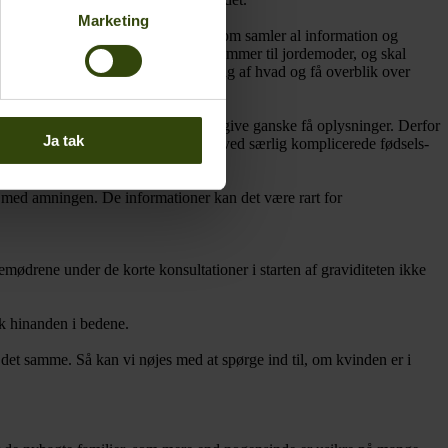
Marketing
en. Der er tale om en fysisk mappe, som samler al information og
ntakt med familierne. Når kvinden kommer til jordemoder, og skal
ierne at finde ud af, hvem der tager sig af hvad og få overblik over
er kun giver mulighed for at videregive ganske få oplysninger. Derfor
Ja tak
ærke Vilhelmsen understreger, at der ved særlig komplicerede fødsels-
r med amningen. De informationer kan det være rart for
mødrene under de korte konsultationer i starten af graviditeten ikke
k hinanden i bedene.
m det samme. Så kan vi nøjes med at spørge ind til, om kvinden er i