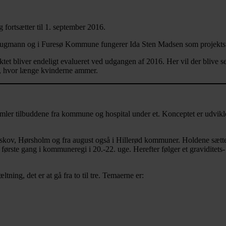
 fortsætter til 1. september 2016.
 Fugmann og i Furesø Kommune fungerer Ida Sten Madsen som projektsun
ktet bliver endeligt evalueret ved udgangen af 2016. Her vil der blive
or, hvor længe kvinderne ammer.
 samler tilbuddene fra kommune og hospital under et. Konceptet er udvi
ibskov, Hørsholm og fra august også i Hillerød kommuner. Holdene sæt
rste gang i kommuneregi i 20.-22. uge. Herefter følger et graviditets-
ing, det er at gå fra to til tre. Temaerne er: