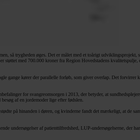
men, så trygheden øges. Det er målet med et toårigt udviklingsprojekt,
r støttet med 700.000 kroner fra Region Hovedstadens kvalitetspulje, 
e gange kører der parallelle forløb, som giver overlap. Det forvirrer 
nbefalinger for svangreomsorgen i 2013, der betyder, at sundhedsplejers
besøg af en jordemoder lige efter fødslen.
tødte på hinanden i døren, og kvinderne fandt det mærkeligt, at de sam
de undersøgelser af patienttilfredshed, LUP-undersøgelserne, der har v