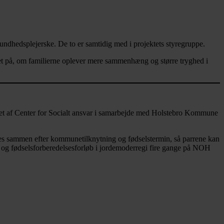
dhedsplejerske. De to er samtidig med i projektets styregruppe.
 set på, om familierne oplever mere sammenhæng og større tryghed i
klet af Center for Socialt ansvar i samarbejde med Holstebro Kommune
tes sammen efter kommunetilknytning og fødselstermin, så parrene kan
 og fødselsforberedelsesforløb i jordemoderregi fire gange på NOH