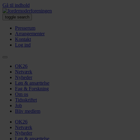
Gå til indhold
toggle search
Presserum
Arrangementer
Kontakt
Log ind
OK26
Netværk
Nyheder
Løn & ansættelse
Fag & Forskning
Om os
Tidsskriftet
Job
Bliv medlem
OK26
Netværk
Nyheder
Løn & ansættelse