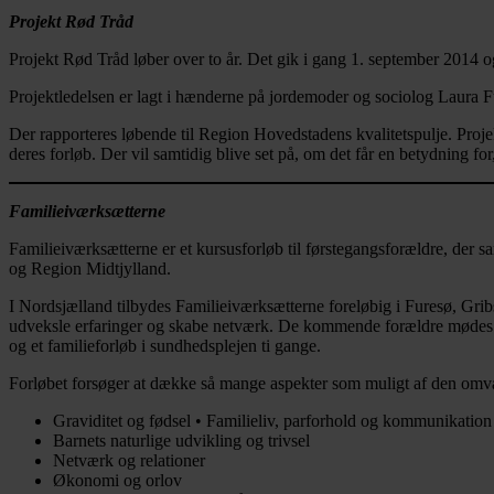
Projekt Rød Tråd
Projekt Rød Tråd løber over to år. Det gik i gang 1. september 2014 og
Projektledelsen er lagt i hænderne på jordemoder og sociolog Laura
Der rapporteres løbende til Region Hovedstadens kvalitetspulje. Proje
deres forløb. Der vil samtidig blive set på, om det får en betydning f
Familieiværksætterne
Familieiværksætterne er et kursusforløb til førstegangsforældre, der
og Region Midtjylland.
I Nordsjælland tilbydes Familieiværksætterne foreløbig i Furesø, Gr
udveksle erfaringer og skabe netværk. De kommende forældre mødes fø
og et familieforløb i sundhedsplejen ti gange.
Forløbet forsøger at dække så mange aspekter som muligt af den omvæltn
Graviditet og fødsel • Familieliv, parforhold og kommunikation
Barnets naturlige udvikling og trivsel
Netværk og relationer
Økonomi og orlov