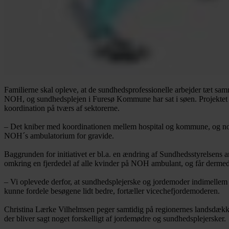
Familierne skal opleve, at de sundhedsprofessionelle arbejder tæt sam
NOH, og sundhedsplejen i Furesø Kommune har sat i søen. Projektet e
koordination på tværs af sektorerne.
– Det kniber med koordinationen mellem hospital og kommune, og nogl
NOH´s ambulatorium for gravide.
Baggrunden for initiativet er bl.a. en ændring af Sundhedsstyrelsens a
omkring en fjerdedel af alle kvinder på NOH ambulant, og får dermed 
– Vi oplevede derfor, at sundhedsplejerske og jordemoder indimellem s
kunne fordele besøgene lidt bedre, fortæller vicechefjordemoderen.
Christina Lærke Vilhelmsen peger samtidig på regionernes landsdækken
der bliver sagt noget forskelligt af jordemødre og sundhedsplejersker.