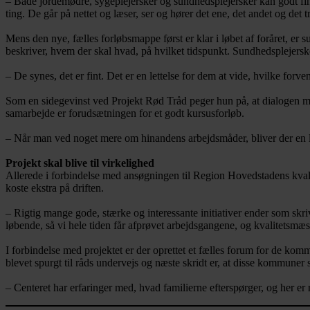
– Både jordemødre, sygeplejersker og sundhedsplejersker kan godt find
ting. De går på nettet og læser, ser og hører det ene, det andet og det 
Mens den nye, fælles forløbsmappe først er klar i løbet af foråret, e
beskriver, hvem der skal hvad, på hvilket tidspunkt. Sundhedsplejerske
– De synes, det er fint. Det er en lettelse for dem at vide, hvilke forv
Som en sidegevinst ved Projekt Rød Tråd peger hun på, at dialogen m
samarbejde er forudsætningen for et godt kursusforløb.
– Når man ved noget mere om hinandens arbejdsmåder, bliver der en lang
Projekt skal blive til virkelighed
Allerede i forbindelse med ansøgningen til Region Hovedstadens kvalit
koste ekstra på driften.
– Rigtig mange gode, stærke og interessante initiativer ender som skriv
løbende, så vi hele tiden får afprøvet arbejdsgangene, og kvalitetsmæs
I forbindelse med projektet er der oprettet et fælles forum for de ko
blevet spurgt til råds undervejs og næste skridt er, at disse kommuner
– Centeret har erfaringer med, hvad familierne efterspørger, og her er 