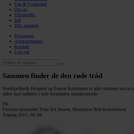
Fag & Forskning
Om os
Tidsskriftet
Job
Bliv medlem
Presserum
Arrangementer
Kontakt
Log ind
Sammen finder de den røde tråd
Nordsjællands Hospital og Furesø Kommune er gået sammen om at udvikl
siden skal indføres i hele hospitalets optageområde.
FK
Freelancejournalist Trine Kit Jensen, Illustration Bob Katzenelson
Årgang 2015, Nr. 04