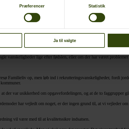
Præferencer
Statistik
aviditet, fødsel og barsel’, der bliver udleveret ved nakkefoldscanning
 sætter informationsblade ind i mappen, efterhånden som de kommer i ko
hedsplejen får sit eget faneblad. På den måde bliver det lettere for famil
lieiværksætterne.
undhedspleje er udfordret af de nye elektroniske fødselsanmeldelser, d
Ja til valgte
n kan finde frem, når sundhedsplejersken spørger efter det. Christina L
el overlevering til sundhedsplejen.
ogle vanskeligheder lige efter fødslen, eller om der har været probleme
 Familieliv op, men løb ind i rekrutteringsvanskeligheder, fordi jorde
ge kommuner.
at der var usikkerhed om opgavefordelingen, og at de to faggrupper gi
ordemoder har vejledt om noget, er der ingen grund til, at vi vejleder o
dning vil være med til at kvalitetssikre indsatsen.