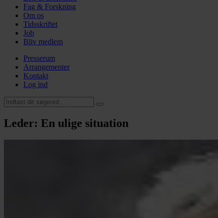
Fag & Forskning
Om os
Tidsskriftet
Job
Bliv medlem
Presserum
Arrangementer
Kontakt
Log ind
Leder: En ulige situation