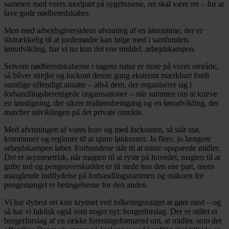
sammen med vores modpart på sygehusene, ret skal være ret – for at
lave gode nødberedskaber.
Men med arbejdsgiversidens afvisning af en lønramme, der er
tilstrækkelig til at jordemødre kan følge med i samfundets
lønudvikling, har vi nu kun det ene middel, arbejdskampen.
Selvom nødberedskaberne i sagens natur er store på vores område,
så bliver strejke og lockout denne gang ekstremt mærkbart fordi
samtlige offentligt ansatte – altså dem, der organiserer sig i
forhandlingsberettigede organisationer – står sammen om at kræve
en lønstigning, der sikrer reallønsfremgang og en lønudvikling, der
matcher udviklingen på det private område.
Med afvisningen af vores krav og med lockouten, så står stat,
kommuner og regioner til at spare lønkroner. Jo flere, jo længere
arbejdskampen løber. Forbundene står til at miste opsparede midler.
Det er asymmetrisk, når magten til at ryste på hovedet, magten til at
gribe ind og pengeoverskuddet er til stede hos den ene part, mens
manglende indflydelse på forhandlingsrammen og risikoen for
pengemangel er betingelserne for den anden.
Vi har dybest set kun krydset ved folketingsvalget at gøre med – og
så har vi faktisk også som noget nyt: borgerforslag. Der er stillet et
borgerforslag af en række foreningsformænd om, at midler, som det