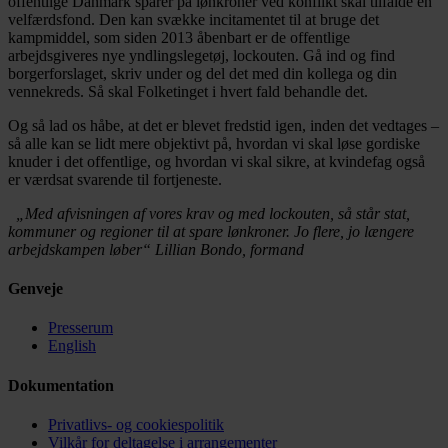
offentlige Danmark sparer på lønkroner ved konflikt skal tilfalde en
velfærdsfond. Den kan svække incitamentet til at bruge det
kampmiddel, som siden 2013 åbenbart er de offentlige
arbejdsgiveres nye yndlingslegetøj, lockouten. Gå ind og find
borgerforslaget, skriv under og del det med din kollega og din
vennekreds. Så skal Folketinget i hvert fald behandle det.
Og så lad os håbe, at det er blevet fredstid igen, inden det vedtages –
så alle kan se lidt mere objektivt på, hvordan vi skal løse gordiske
knuder i det offentlige, og hvordan vi skal sikre, at kvindefag også
er værdsat svarende til fortjeneste.
„Med afvisningen af vores krav og med lockouten, så står stat,
kommuner og regioner til at spare lønkroner. Jo flere, jo længere
arbejdskampen løber“ Lillian Bondo, formand
Genveje
Presserum
English
Dokumentation
Privatlivs- og cookiespolitik
Vilkår for deltagelse i arrangementer