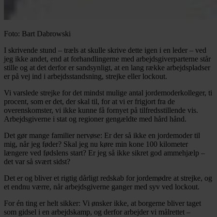
Foto: Bart Dabrowski
I skrivende stund – træls at skulle skrive dette igen i en leder – ved
jeg ikke andet, end at forhandlingerne med arbejdsgiverparterne står
stille og at det derfor er sandsynligt, at en lang række arbejdspladser
er på vej ind i arbejdsstandsning, strejke eller lockout.
Vi varslede strejke for det mindst mulige antal jordemoderkolleger, ti
procent, som er det, der skal til, for at vi er frigjort fra de
overenskomster, vi ikke kunne få fornyet på tilfredsstillende vis.
Arbejdsgiverne i stat og regioner gengældte med hård hånd.
Det gør mange familier nervøse: Er der så ikke en jordemoder til
mig, når jeg føder? Skal jeg nu køre min kone 100 kilometer
længere ved fødslens start? Er jeg så ikke sikret god ammehjælp –
det var så svært sidst?
Det er og bliver et rigtig dårligt redskab for jordemødre at strejke, og
et endnu værre, når arbejdsgiverne ganger med syv ved lockout.
For én ting er helt sikker: Vi ønsker ikke, at borgerne bliver taget
som gidsel i en arbejdskamp, og derfor arbejder vi målrettet –