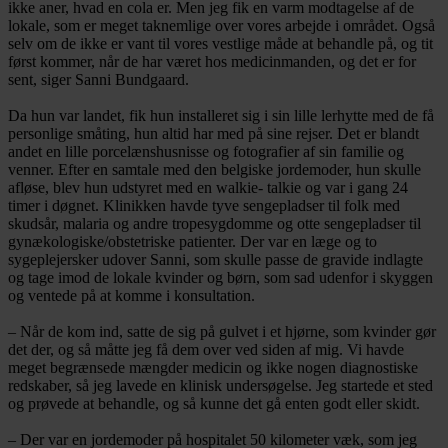
ikke aner, hvad en cola er. Men jeg fik en varm modtagelse af de
lokale, som er meget taknemlige over vores arbejde i området. Også
selv om de ikke er vant til vores vestlige måde at behandle på, og tit
først kommer, når de har været hos medicinmanden, og det er for
sent, siger Sanni Bundgaard.
Da hun var landet, fik hun installeret sig i sin lille lerhytte med de få
personlige småting, hun altid har med på sine rejser. Det er blandt
andet en lille porcelænshusnisse og fotografier af sin familie og
venner. Efter en samtale med den belgiske jordemoder, hun skulle
afløse, blev hun udstyret med en walkie- talkie og var i gang 24
timer i døgnet. Klinikken havde tyve sengepladser til folk med
skudsår, malaria og andre tropesygdomme og otte sengepladser til
gynækologiske/obstetriske patienter. Der var en læge og to
sygeplejersker udover Sanni, som skulle passe de gravide indlagte
og tage imod de lokale kvinder og børn, som sad udenfor i skyggen
og ventede på at komme i konsultation.
– Når de kom ind, satte de sig på gulvet i et hjørne, som kvinder gør
det der, og så måtte jeg få dem over ved siden af mig. Vi havde
meget begrænsede mængder medicin og ikke nogen diagnostiske
redskaber, så jeg lavede en klinisk undersøgelse. Jeg startede et sted
og prøvede at behandle, og så kunne det gå enten godt eller skidt.
– Der var en jordemoder på hospitalet 50 kilometer væk, som jeg