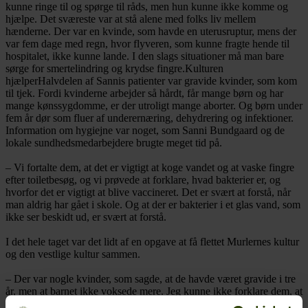
kunne ringe til og spørge til råds, men hun kunne ikke komme og
hjælpe. Det sværeste var at stå alene med folks liv mellem
hænderne. Der var en kvinde, som havde en uterusruptur, mens der
var fem dage med regn, hvor flyveren, som kunne fragte hende til
hospitalet, ikke kunne lande. I den slags situationer må man bare
sørge for smertelindring og krydse fingre.
Kulturen
hjælper
Halvdelen af Sannis patienter var gravide kvinder, som kom
til tjek. Fordi kvinderne arbejder så hårdt, får mange børn og har
mange kønssygdomme, er der utroligt mange aborter. Og børn under
fem år dør som fluer af underernæring, dehydrering og infektioner.
Information om hygiejne var noget, som Sanni Bundgaard og de
lokale sundhedsmedarbejdere brugte meget tid på.
– Vi fortalte dem, at det er vigtigt at koge vandet og at vaske fingre
efter toiletbesøg, og vi prøvede at forklare, hvad bakterier er, og
hvorfor det er vigtigt at blive vaccineret. Det er svært at forstå, når
man aldrig har gået i skole. Og at der er bakterier i et glas vand, som
ikke ser beskidt ud, er svært at forstå.
I det hele taget var det lidt af en opgave at få flettet Murlernes kultur
og den vestlige kultur sammen.
– Der var nogle kvinder, som sagde, at de havde været gravide i tre
år, men at barnet ikke voksede mere. Jeg kunne ikke forklare dem, at
barnet ikke var i dem, for så ville de have gået ud af døren. Jeg