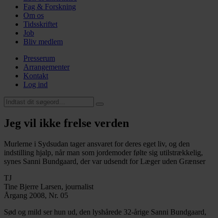
Fag & Forskning
Om os
Tidsskriftet
Job
Bliv medlem
Presserum
Arrangementer
Kontakt
Log ind
Jeg vil ikke frelse verden
Murlerne i Sydsudan tager ansvaret for deres eget liv, og den
indstilling hjalp, når man som jordemoder følte sig utilstrækkelig,
synes Sanni Bundgaard, der var udsendt for Læger uden Grænser
TJ
Tine Bjerre Larsen, journalist
Årgang 2008, Nr. 05
Sød og mild ser hun ud, den lyshårede 32-årige Sanni Bundgaard,