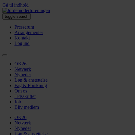
Gå til indhold
toggle search
Presserum
Arrangementer
Kontakt
Log ind
OK26
Netværk
Nyheder
Løn & ansættelse
Fag & Forskning
Om os
Tidsskriftet
Job
Bliv medlem
OK26
Netværk
Nyheder
Løn & ansættelse