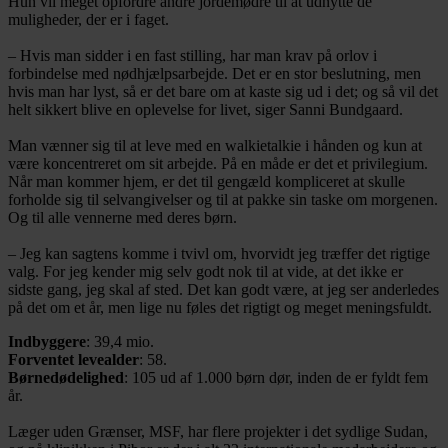
Hun vil meget opfordre andre jordemødre til at udnytte de
muligheder, der er i faget.
– Hvis man sidder i en fast stilling, har man krav på orlov i
forbindelse med nødhjælpsarbejde. Det er en stor beslutning, men
hvis man har lyst, så er det bare om at kaste sig ud i det; og så vil det
helt sikkert blive en oplevelse for livet, siger Sanni Bundgaard.
Man vænner sig til at leve med en walkietalkie i hånden og kun at
være koncentreret om sit arbejde. På en måde er det et privilegium.
Når man kommer hjem, er det til gengæld kompliceret at skulle
forholde sig til selvangivelser og til at pakke sin taske om morgenen.
Og til alle vennerne med deres børn.
– Jeg kan sagtens komme i tvivl om, hvorvidt jeg træffer det rigtige
valg. For jeg kender mig selv godt nok til at vide, at det ikke er
sidste gang, jeg skal af sted. Det kan godt være, at jeg ser anderledes
på det om et år, men lige nu føles det rigtigt og meget meningsfuldt.
Indbyggere
: 39,4 mio.
Forventet levealder
: 58.
Børnedødelighed
: 105 ud af 1.000 børn dør, inden de er fyldt fem
år.
Læger uden Grænser, MSF, har flere projekter i det sydlige Sudan,