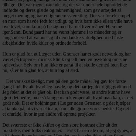
tilbage. Det var meget rørende, og det var under hele opholdet de
indfødte og deres glæde og taknemlighed, som gav arbejdet så
meget mening og bar en igennem svære ting. Der var for eksempel
en mor, som havde født for tidligt, og hvis barn ikke ellers ville have
overlevet, som kom på besøg med barnet hver måned.
Hjemme
igen
Sanni Bundgaard har nu været hjemme i to måneder og er
langsomt ved at vænne sig til den danske virkelighed med faste
arbejdstider, hvide kitler og ordnede forhold.
Hun er glad for, at Læger uden Grænser har et godt netværk og har
været på tropeme- dicinsk klinik og talt med en psykolog om sine
oplevelser. Selv om hun ikke er parat til at skulle derned igen lige
nu, så er hun glad for, at hun tog af sted.
– Det var skrækkeligt, men på den gode måde. Jeg gav for første
gang i mit liv alt, hvad jeg havde, og det har jeg det rigtig godt med.
Jeg føler, at det er gået ok. Det kan godt være, at andre kunne have
gjort det bedre, men så længe man kæmper alt, hvad man kan, er det
godt nok. Det er holdningen i Læger uden Grænser, og det hjælper
at tænke på, at vi var et team, som alle gjorde vores bedste. Og det i
et område, hvor ingen andre vil oprette projekter.
Det sværeste er ikke skiftet og den store kontrast eller alt det
praktiske, men folks reaktioner. – Folk har en ide om, at jeg synes, at
alt i deres liv er bagateller. Men det gør jeg slet ikke, siger Sanni