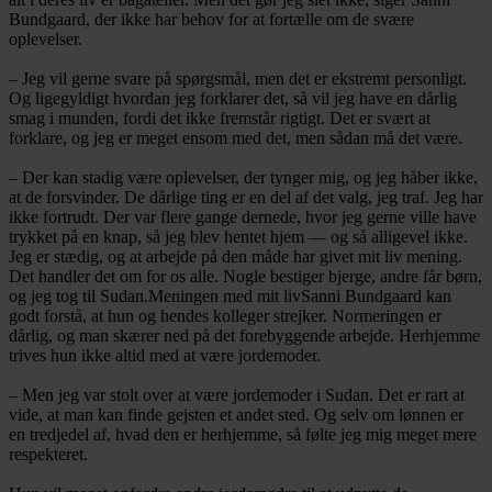
Bundgaard, der ikke har behov for at fortælle om de svære
oplevelser.
– Jeg vil gerne svare på spørgsmål, men det er ekstremt personligt.
Og ligegyldigt hvordan jeg forklarer det, så vil jeg have en dårlig
smag i munden, fordi det ikke fremstår rigtigt. Det er svært at
forklare, og jeg er meget ensom med det, men sådan må det være.
– Der kan stadig være oplevelser, der tynger mig, og jeg håber ikke,
at de forsvinder. De dårlige ting er en del af det valg, jeg traf. Jeg har
ikke fortrudt. Der var flere gange dernede, hvor jeg gerne ville have
trykket på en knap, så jeg blev hentet hjem — og så alligevel ikke.
Jeg er stædig, og at arbejde på den måde har givet mit liv mening.
Det handler det om for os alle. Nogle bestiger bjerge, andre får børn,
og jeg tog til Sudan.
Meningen med mit liv
Sanni Bundgaard kan
godt forstå, at hun og hendes kolleger strejker. Normeringen er
dårlig, og man skærer ned på det forebyggende arbejde. Herhjemme
trives hun ikke altid med at være jordemoder.
– Men jeg var stolt over at være jordemoder i Sudan. Det er rart at
vide, at man kan finde gejsten et andet sted. Og selv om lønnen er
en tredjedel af, hvad den er herhjemme, så følte jeg mig meget mere
respekteret.