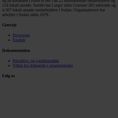
og på klinikken i Pibor er der i alt 22 internationale medarbejdere og
124 lokalt ansatte. Samlet har Læger uden Grænser 283 udsendte og
4.307 lokalt ansatte medarbejdere i Sudan. Organisationen har
arbejdet i Sudan siden 1979.
Genveje
Presserum
English
Dokumentation
Privatlivs- og cookiespolitik
Vilkår for deltagelse i arrangementer
Følg os