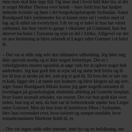
men man skal ikke tage fejl. Og man skal i hvert fald ikke tro, at der
er noget Mother Theresa over hende – bare fordi hun har hjulpet
fødende kvinder og børn i det borgerkrigshærgede Sydsudan. Sanni
Bundgaard blev jordemoder for at kunne rejse ud i verden med sit
fag og få stillet sin eventyrlyst. I de tre og et halvt år hun har været
uddannet, har hun været to gange i vikariater på Grønland, hun har
skrevet bachelor i Tanzania og rejst en del i Afrika. Alligevel var det
en stor beslutning at blive udsendt af Læger uden Grænser i et halvt
år.
– Det var at stille mig selv den ultimative udfordring. Jeg føler mig
ikke specielt modig og er ikke nogen frelsertype. Det er i
virkeligheden enormt egoistisk at søge væk for at opleve noget helt
anderledes. Jeg kan godt lide at rejse ud og starte helt forfra og få
lov til kun at tænke på det, som jeg er god til. Så hvis der er tale om
et kald, ligger det i at møde nye kulturer og blive klogere på sig selv,
siger Sanni Bundgaard.
Måske kunne jeg gøre noget
Kontrasten til
hverdagen på gynækologisk obstetrisk afdeling på Gentofte hospital,
hvor Sanni normalt arbejder, var enorm. Det var hun godt klar over
inden, hun tog af sted, da hun var til forberedende møder hos Læger
uden Grænser. Men da hun kom til landsbyen Pibor i Sydsudan,
blev hun overrasket over, hvor isoleret og sumpet området, hvor
nomadestammen Murlerne holdt til, er.
– Der var ingen radio eller internet, intet lys og en befolkning, der